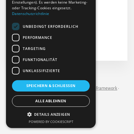
Einstellungen). Es werden keine Marketing-
Dateigröße: 170.60 KB
oder Tracking-Cookies eingesetzt.
Datenschutzrichtlinie
Erstellt: 25-06-2024
Aktualisiert: 25-06-2024
UNBEDINGT ERFORDERLICH
Treffer: 153
PERFORMANCE
Herunterladen
Vorschau
TARGETING
FUNKTIONALITÄT
UNKLASSIFIZIERTE
IMPRESSUM
KONTAKT
SPEICHERN & SCHLIESSEN
Copyright © 2026 ·
Essence Pro
on
Genesis Framework
·
WordPress
·
Anmelden
ALLE ABLEHNEN
DETAILS ANZEIGEN
POWERED BY COOKIESCRIPT