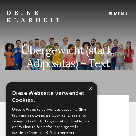
Skip
to
DEINE
MENÜ
content
KLARHEIT
Finde
Deine
innere
Übergewicht (stark,
Klarheit.
Adipositas) – Text
JUNI 25, 2024
by
×
Diese Webseite verwendet
Cookies.
Übergewicht (stark,
Unsere Website verwendet ausschließlich
technisch notwendige Cookies. Diese sind
Adipositas) - Text
zwingend erforderlich, damit die Funktionen
der Webseite fehlerfrei bereitgestellt
werden können (z. B. Speichern von
Textdatei (PDF)