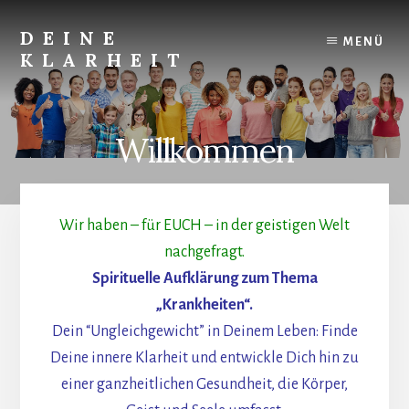
Skip
to
DEINE
MENÜ
content
KLARHEIT
Finde
Deine
innere
Willkommen
Klarheit.
Wir haben – für EUCH – in der geistigen Welt
nachgefragt.
Spirituelle Aufklärung zum Thema
„Krankheiten“.
Dein “Ungleichgewicht” in Deinem Leben: Finde
Deine innere Klarheit und entwickle Dich hin zu
einer ganzheitlichen Gesundheit, die Körper,