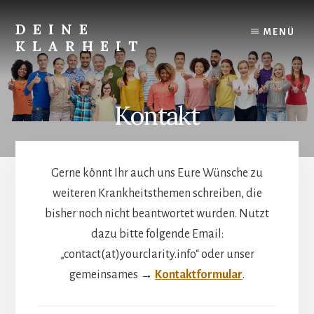
Skip
to
DEINE
MENÜ
content
KLARHEIT
Finde
Deine
innere
Kontakt
Klarheit.
Gerne könnt Ihr auch uns Eure Wünsche zu
weiteren Krankheitsthemen schreiben, die
bisher noch nicht beantwortet wurden. Nutzt
dazu bitte folgende Email:
„contact(at)yourclarity.info“ oder unser
gemeinsames →
Kontaktformular
.