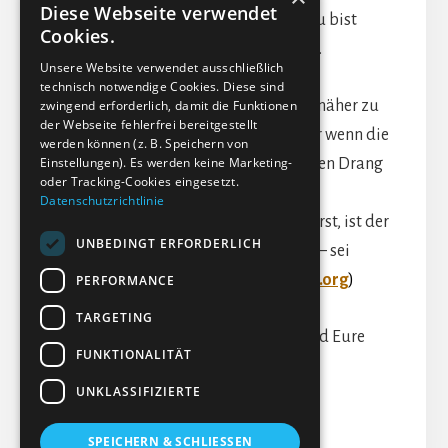
Diese Webseite verwendet
Entdecke
Deine
Schöpferkraft. Du bist
Cookies.
machtvoller, als Du erahnst.
Unsere Website verwendet ausschließlich
technisch notwendige Cookies. Diese sind
Wann es Zeit ist, diesen Verein mal näher zu
zwingend erforderlich, damit die Funktionen
der Webseite fehlerfrei bereitgestellt
betrachten, sagt Euch Euer Herz. Nur wenn die
werden können (z. B. Speichern von
Einstellungen). Es werden keine Marketing-
Zeit reif ist für Euch, werdet Ihr diesen Drang
oder Tracking-Cookies eingesetzt.
verspüren.
Datenschutzrichtlinie
Wenn Du JETZT diese Sehnsucht spürst, ist der
UNBEDINGT ERFORDERLICH
Zeitpunkt für Dich gekommen – sei
willkommen.
(→
die-liebenden.org
)
PERFORMANCE
TARGETING
Die Quelle schütze Euren Weg und Eure
FUNKTIONALITÄT
Entscheidungen.
UNKLASSIFIZIERTE
SPEICHERN & SCHLIESSEN