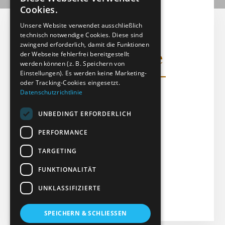
Cookies.
Myalgische
Unsere Website verwendet ausschließlich
Enzephalomyelitis,
technisch notwendige Cookies. Diese sind
zwingend erforderlich, damit die Funktionen
Chronisches Fatigue
der Webseite fehlerfrei bereitgestellt
werden können (z. B. Speichern von
Syndrom (ME-CFS) -
Einstellungen). Es werden keine Marketing-
oder Tracking-Cookies eingesetzt.
Text
Datenschutzrichtlinie
UNBEDINGT ERFORDERLICH
Textdatei (PDF)
Dateigröße: 177.93 KB
PERFORMANCE
Erstellt: 05-03-2025
TARGETING
Aktualisiert: 05-03-2025
FUNKTIONALITÄT
Treffer: 134
UNKLASSIFIZIERTE
Herunterladen
Vorschau
SPEICHERN & SCHLIESSEN