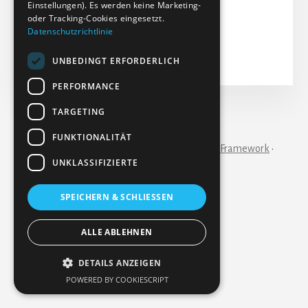
Aktualisiert: 14-02-2024
Einstellungen). Es werden keine Marketing-
oder Tracking-Cookies eingesetzt.
Treffer: 66
Datenschutzrichtlinie
Herunterladen
Vorschau
UNBEDINGT ERFORDERLICH
PERFORMANCE
TARGETING
IMPRESSUM
KONTAKT
FUNKTIONALITÄT
Copyright © 2026 ·
Essence Pro
on
Genesis Framework
·
WordPress
·
Anmelden
UNKLASSIFIZIERTE
SPEICHERN & SCHLIESSEN
ALLE ABLEHNEN
DETAILS ANZEIGEN
POWERED BY COOKIESCRIPT