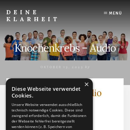
Skip
to
DEINE
MENÜ
content
KLARHEIT
Finde
Deine
innere
Knochenkrebs – Audio
Klarheit.
OKTOBER 13, 2023
by
×
Diese Webseite verwendet
Knochenkrebs - Audio
Cookies.
Unsere Website verwendet ausschließlich
Audiodatei (MP3)
technisch notwendige Cookies. Diese sind
Dateigröße: 4.43 MB
zwingend erforderlich, damit die Funktionen
der Webseite fehlerfrei bereitgestellt
Erstellt: 13-10-2023
werden können (z. B. Speichern von