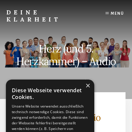
Skip
to
DEINE
MENÜ
content
KLARHEIT
Finde
Deine
innere
Herz (und 5.
Klarheit.
Herzkammer) – Audio
AUGUST 23, 2023
by
×
Diese Webseite verwendet
Cookies.
Herz (und 5.
Unsere Website verwendet ausschließlich
technisch notwendige Cookies. Diese sind
Herzkammer) - Audio
zwingend erforderlich, damit die Funktionen
der Webseite fehlerfrei bereitgestellt
werden können (z. B. Speichern von
Audiodatei (MP3)