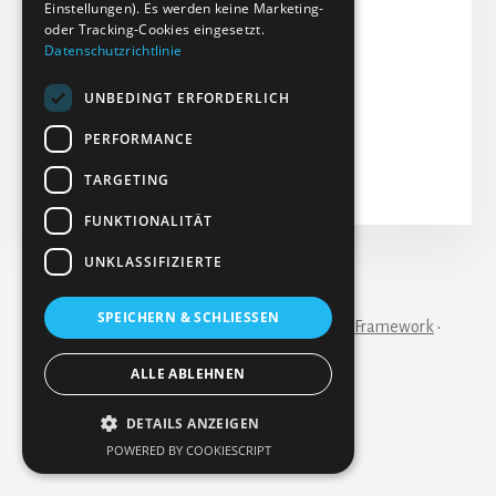
Einstellungen). Es werden keine Marketing-
Dateigröße: 2.22 MB
oder Tracking-Cookies eingesetzt.
Datenschutzrichtlinie
Erstellt: 23-08-2023
Aktualisiert: 14-02-2024
UNBEDINGT ERFORDERLICH
Treffer: 104
PERFORMANCE
Herunterladen
Vorschau
TARGETING
FUNKTIONALITÄT
UNKLASSIFIZIERTE
IMPRESSUM
KONTAKT
SPEICHERN & SCHLIESSEN
Copyright © 2026 ·
Essence Pro
on
Genesis Framework
·
WordPress
·
Anmelden
ALLE ABLEHNEN
DETAILS ANZEIGEN
POWERED BY COOKIESCRIPT