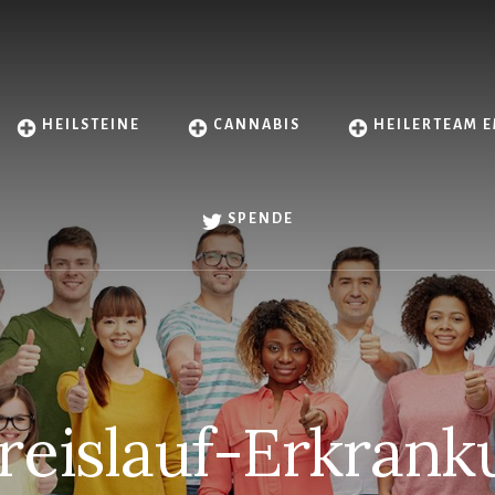
HEILSTEINE
CANNABIS
HEILERTEAM E
SPENDE
reislauf-Erkrank