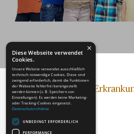
×
Diese Webseite verwendet
Cookies.
Unsere Website verwendet ausschließlich
technisch notwendige Cookies. Diese sind
zwingend erforderlich, damit die Funktionen
Herz-Kreislauf-Erkranku
der Webseite fehlerfrei bereitgestellt
werden können (z. B. Speichern von
Einstellungen). Es werden keine Marketing-
Audiodatei (MP3)
oder Tracking-Cookies eingesetzt.
Datenschutzrichtlinie
Dateigröße: 4.66 MB
Erstellt: 13-01-2024
UNBEDINGT ERFORDERLICH
Aktualisiert: 14-02-2024
PERFORMANCE