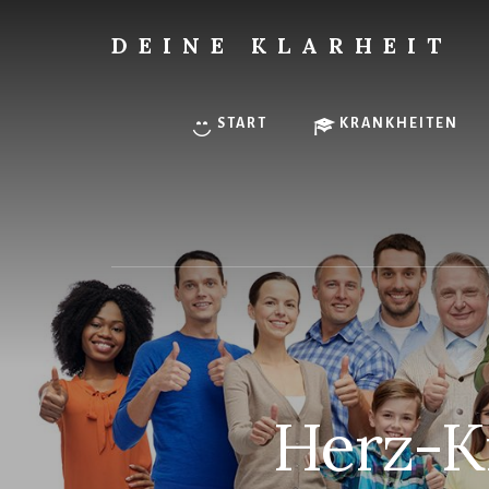
Skip
to
DEINE KLARHEIT
content
Finde
Deine
innere
START
KRANKHEITEN
Klarheit.
Herz-K