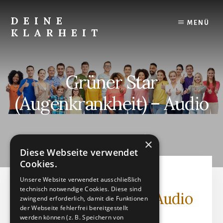
Skip
to
DEINE
MENÜ
content
KLARHEIT
Finde
Deine
innere
Grüner Star
Klarheit.
(Augenkrankheit) – Audio
OKTOBER 9, 2024
by
×
Diese Webseite verwendet
Cookies.
Grüner Star
Unsere Website verwendet ausschließlich
technisch notwendige Cookies. Diese sind
(Augenkrankheit) - Audio
zwingend erforderlich, damit die Funktionen
der Webseite fehlerfrei bereitgestellt
werden können (z. B. Speichern von
Audiodatei (MP3)