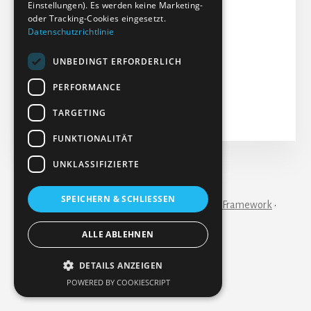
Einstellungen). Es werden keine Marketing-
Dateigröße: 19.07 MB
oder Tracking-Cookies eingesetzt.
Datenschutzrichtlinie
Erstellt: 09-10-2024
Aktualisiert: 09-10-2024
UNBEDINGT ERFORDERLICH
Treffer: 80
PERFORMANCE
Herunterladen
Vorschau
TARGETING
FUNKTIONALITÄT
UNKLASSIFIZIERTE
IMPRESSUM
KONTAKT
SPEICHERN & SCHLIESSEN
Copyright © 2026 ·
Essence Pro
on
Genesis Framework
·
WordPress
·
Anmelden
ALLE ABLEHNEN
DETAILS ANZEIGEN
POWERED BY COOKIESCRIPT