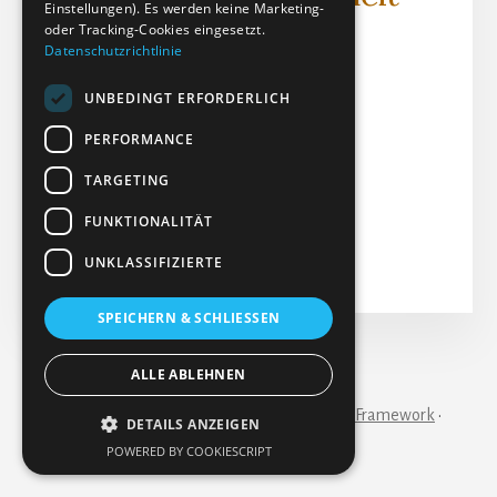
Einstellungen). Es werden keine Marketing-
der Gelenke) - Text
oder Tracking-Cookies eingesetzt.
Datenschutzrichtlinie
Textdatei (PDF)
UNBEDINGT ERFORDERLICH
Dateigröße: 153.35 KB
PERFORMANCE
Erstellt: 03-09-2023
Aktualisiert: 14-02-2024
TARGETING
Treffer: 232
FUNKTIONALITÄT
Herunterladen
Vorschau
UNKLASSIFIZIERTE
SPEICHERN & SCHLIESSEN
IMPRESSUM
KONTAKT
ALLE ABLEHNEN
Copyright © 2026 ·
Essence Pro
on
Genesis Framework
·
DETAILS ANZEIGEN
WordPress
·
Anmelden
POWERED BY COOKIESCRIPT