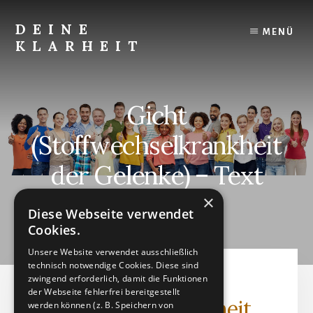
Skip
to
DEINE
MENÜ
content
KLARHEIT
Finde
Deine
innere
Gicht
Klarheit.
(Stoffwechselkrankheit
der Gelenke) – Text
×
Diese Webseite verwendet
SEPTEMBER 3, 2023
by
Cookies.
Unsere Website verwendet ausschließlich
technisch notwendige Cookies. Diese sind
Gicht
zwingend erforderlich, damit die Funktionen
der Webseite fehlerfrei bereitgestellt
(Stoffwechselkrankheit
werden können (z. B. Speichern von