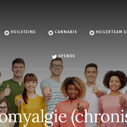
HEILSTEINE
CANNABIS
HEILERTEAM E
SPENDE
omyalgie (chron