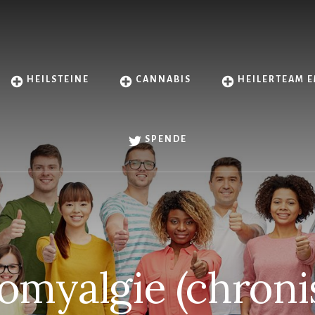
HEILSTEINE
CANNABIS
HEILERTEAM E
SPENDE
omyalgie (chron