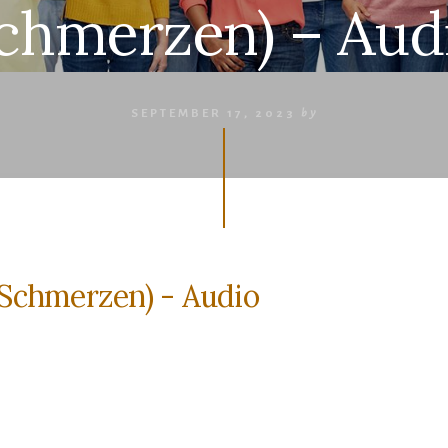
chmerzen) – Aud
SEPTEMBER 17, 2023
by
 Schmerzen) - Audio