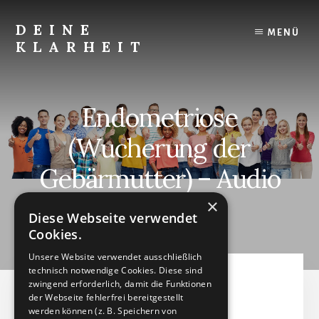
Skip
to
DEINE
MENÜ
content
KLARHEIT
Finde
Deine
innere
Endometriose
Klarheit.
(Wucherung der
Gebärmutter) – Audio
×
Diese Webseite verwendet
APRIL 10, 2023
by
Cookies.
Unsere Website verwendet ausschließlich
technisch notwendige Cookies. Diese sind
Endometriose
zwingend erforderlich, damit die Funktionen
der Webseite fehlerfrei bereitgestellt
(Wucherung der
werden können (z. B. Speichern von