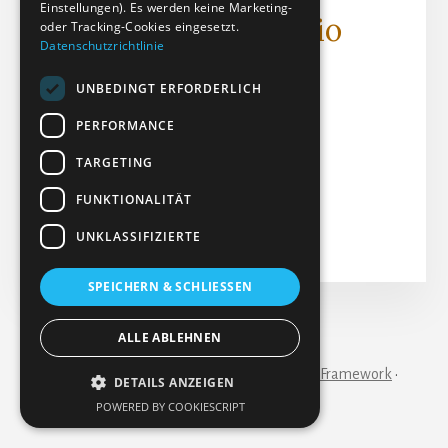
Einstellungen). Es werden keine Marketing-
Gebärmutter) - Audio
oder Tracking-Cookies eingesetzt.
Datenschutzrichtlinie
Audiodatei (MP3)
UNBEDINGT ERFORDERLICH
Dateigröße: 5.96 MB
PERFORMANCE
Erstellt: 10-04-2023
Aktualisiert: 14-02-2024
TARGETING
Treffer: 77
FUNKTIONALITÄT
Herunterladen
Vorschau
UNKLASSIFIZIERTE
SPEICHERN & SCHLIESSEN
IMPRESSUM
KONTAKT
ALLE ABLEHNEN
Copyright © 2026 ·
Essence Pro
on
Genesis Framework
·
DETAILS ANZEIGEN
WordPress
·
Anmelden
POWERED BY COOKIESCRIPT