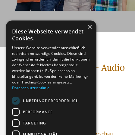
×
Diese Webseite verwendet
Cookies.
Unsere Website verwendet ausschließlich
technisch notwendige Cookies. Diese sind
zwingend erforderlich, damit die Funktionen
Diabetes, Typ 2 - Audio
der Webseite fehlerfrei bereitgestellt
werden können (z. B. Speichern von
Einstellungen). Es werden keine Marketing-
Audio (MP3)
oder Tracking-Cookies eingesetzt.
Datenschutzrichtlinie
Dateigröße: 3.91 MB
Erstellt: 20-05-2023
UNBEDINGT ERFORDERLICH
Aktualisiert: 14-02-2024
PERFORMANCE
Treffer: 395
TARGETING
Herunterladen
Vorschau
FUNKTIONALITÄT