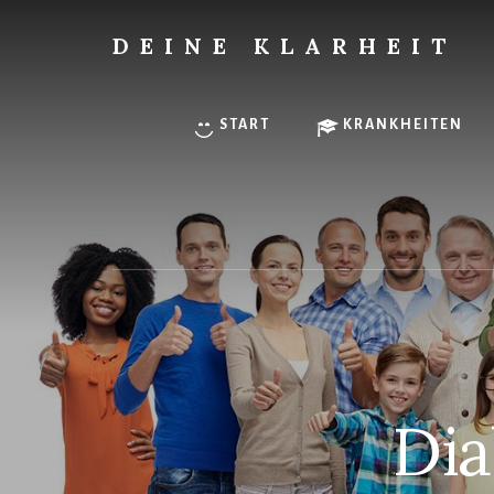
Skip
to
DEINE KLARHEIT
content
Finde
Deine
innere
START
KRANKHEITEN
Klarheit.
Dia