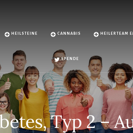
HEILSTEINE
CANNABIS
HEILERTEAM E
SPENDE
betes, Typ 2 – A