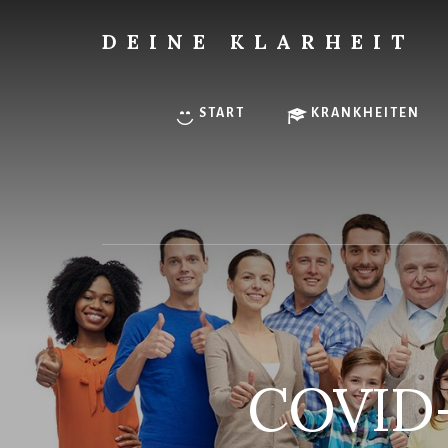
Skip
to
DEINE KLARHEIT
content
Finde
Deine
innere
START
KRANKHEITEN
Klarheit.
COVID-