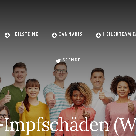
HEILSTEINE
CANNABIS
HEILERTEAM E
SPENDE
Impfschäden (W