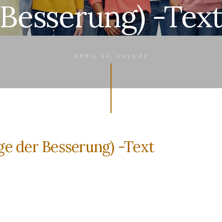
Besserung) -Tex
APRIL 30, 2023
by
 der Besserung) -Text