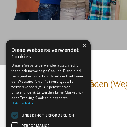
×
Diese Webseite verwendet
Cookies.
Unsere Website verwendet ausschließlich
technisch notwendige Cookies. Diese sind
zwingend erforderlich, damit die Funktionen
COVID-Impfschäden (Wege
der Webseite fehlerfrei bereitgestellt
werden können (z. B. Speichern von
Einstellungen). Es werden keine Marketing-
Text (PDF)
oder Tracking-Cookies eingesetzt.
Datenschutzrichtlinie
Dateigröße: 168.44 KB
Erstellt: 30-04-2023
UNBEDINGT ERFORDERLICH
Aktualisiert: 14-02-2024
PERFORMANCE