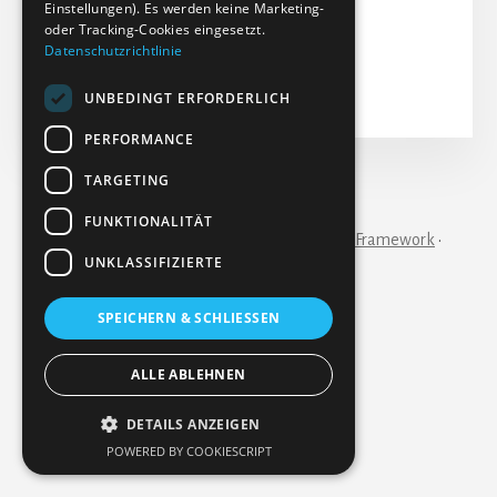
Aktualisiert: 10-11-2025
Einstellungen). Es werden keine Marketing-
oder Tracking-Cookies eingesetzt.
Treffer: 46
Datenschutzrichtlinie
Herunterladen
Vorschau
UNBEDINGT ERFORDERLICH
PERFORMANCE
TARGETING
IMPRESSUM
KONTAKT
FUNKTIONALITÄT
Copyright © 2026 ·
Essence Pro
on
Genesis Framework
·
WordPress
·
Anmelden
UNKLASSIFIZIERTE
SPEICHERN & SCHLIESSEN
ALLE ABLEHNEN
DETAILS ANZEIGEN
POWERED BY COOKIESCRIPT