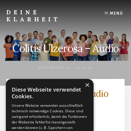
Skip
to
DEINE
MENÜ
content
KLARHEIT
Finde
Deine
innere
Colitis Ulzerosa – Audio
Klarheit.
NOVEMBER 10, 2025
by
×
Diese Webseite verwendet
Colitis Ulzerosa - Audio
Cookies.
Unsere Website verwendet ausschließlich
Audio (MP3)
technisch notwendige Cookies. Diese sind
Dateigröße: 9.29 MB
zwingend erforderlich, damit die Funktionen
der Webseite fehlerfrei bereitgestellt
Erstellt: 10-11-2025
werden können (z. B. Speichern von