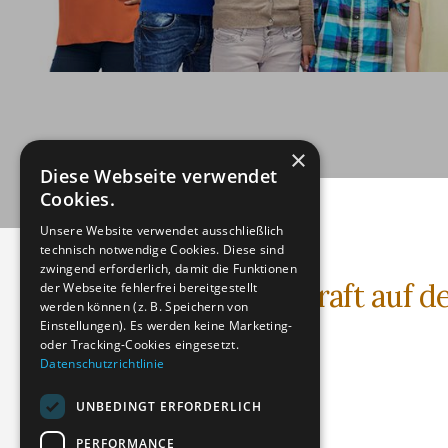
×
Diese Webseite verwendet
Cookies.
Unsere Website verwendet ausschließlich
technisch notwendige Cookies. Diese sind
zwingend erforderlich, damit die Funktionen
Cannabis: Wirkkraft auf d
der Webseite fehlerfrei bereitgestellt
werden können (z. B. Speichern von
Einstellungen). Es werden keine Marketing-
Textdatei (PDF)
oder Tracking-Cookies eingesetzt.
Datenschutzrichtlinie
Dateigröße: 169.96 KB
Erstellt: 25-05-2024
UNBEDINGT ERFORDERLICH
Aktualisiert: 19-06-2024
PERFORMANCE