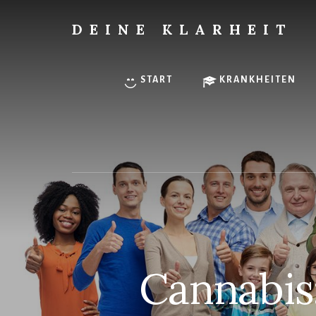
Skip
to
DEINE KLARHEIT
content
Finde
Deine
innere
START
KRANKHEITEN
Klarheit.
Cannabis