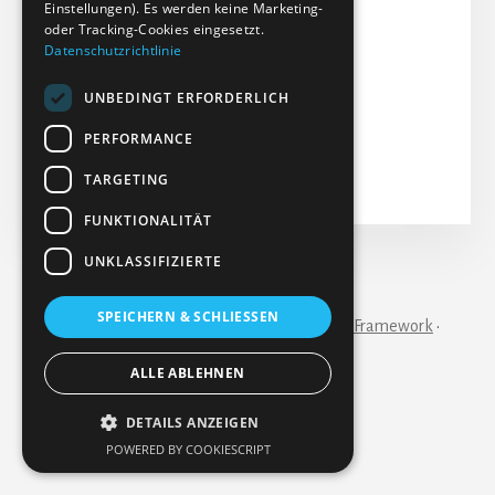
Einstellungen). Es werden keine Marketing-
Dateigröße: 204.89 KB
oder Tracking-Cookies eingesetzt.
Datenschutzrichtlinie
Erstellt: 19-06-2024
Aktualisiert: 19-06-2024
UNBEDINGT ERFORDERLICH
Treffer: 190
PERFORMANCE
Herunterladen
Vorschau
TARGETING
FUNKTIONALITÄT
UNKLASSIFIZIERTE
IMPRESSUM
KONTAKT
SPEICHERN & SCHLIESSEN
Copyright © 2026 ·
Essence Pro
on
Genesis Framework
·
WordPress
·
Anmelden
ALLE ABLEHNEN
DETAILS ANZEIGEN
POWERED BY COOKIESCRIPT