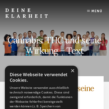
Skip
to
DEINE
MENÜ
content
KLARHEIT
Finde
Deine
innere
Cannabis: THC und seine
Klarheit.
Wirkung – Text
JUNI 19, 2024
by
×
Diese Webseite verwendet
Cookies.
Cannabis: THC und seine
Unsere Website verwendet ausschließlich
technisch notwendige Cookies. Diese sind
Wirkung - Text
zwingend erforderlich, damit die Funktionen
der Webseite fehlerfrei bereitgestellt
werden können (z. B. Speichern von
Textdatei (PDF)