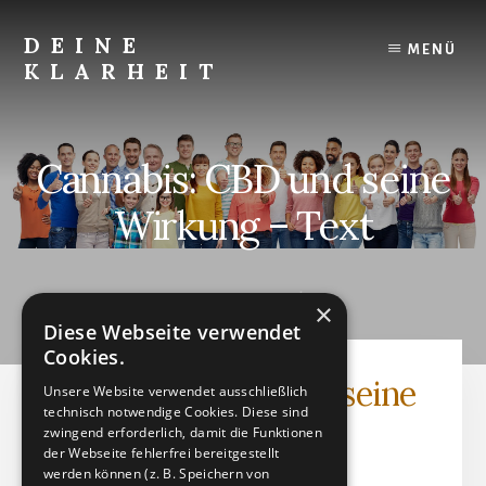
Skip
to
DEINE
MENÜ
content
KLARHEIT
Finde
Deine
innere
Cannabis: CBD und seine
Klarheit.
Wirkung – Text
JUNI 14, 2024
by
×
Diese Webseite verwendet
Cookies.
Cannabis: CBD und seine
Unsere Website verwendet ausschließlich
technisch notwendige Cookies. Diese sind
Wirkung - Text
zwingend erforderlich, damit die Funktionen
der Webseite fehlerfrei bereitgestellt
werden können (z. B. Speichern von
Textdatei (PDF)