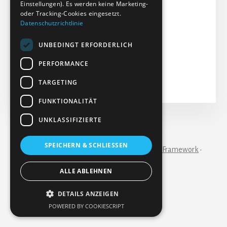
Einstellungen). Es werden keine Marketing-
Dateigröße: 179.70 KB
oder Tracking-Cookies eingesetzt.
Datenschutzrichtlinie
Erstellt: 14-06-2024
Aktualisiert: 27-06-2024
UNBEDINGT ERFORDERLICH
Treffer: 235
PERFORMANCE
Herunterladen
Vorschau
TARGETING
FUNKTIONALITÄT
UNKLASSIFIZIERTE
IMPRESSUM
KONTAKT
SPEICHERN & SCHLIESSEN
Copyright © 2026 ·
Essence Pro
on
Genesis Framework
·
WordPress
·
Anmelden
ALLE ABLEHNEN
DETAILS ANZEIGEN
POWERED BY COOKIESCRIPT