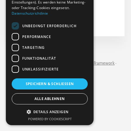
Aktualisiert: 14-02-2024
Einstellungen). Es werden keine Marketing-
oder Tracking-Cookies eingesetzt.
Treffer: 49
Datenschutzrichtlinie
Herunterladen
Vorschau
UNBEDINGT ERFORDERLICH
PERFORMANCE
TARGETING
IMPRESSUM
KONTAKT
FUNKTIONALITÄT
Copyright © 2026 ·
Essence Pro
on
Genesis Framework
·
WordPress
·
Anmelden
UNKLASSIFIZIERTE
SPEICHERN & SCHLIESSEN
ALLE ABLEHNEN
DETAILS ANZEIGEN
POWERED BY COOKIESCRIPT