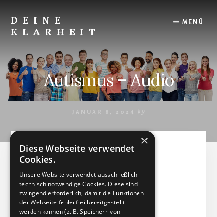
Skip
to
DEINE
MENÜ
content
KLARHEIT
Finde
Deine
innere
Autismus – Audio
Klarheit.
JANUAR 8, 2024
by
×
Diese Webseite verwendet
Autismus - Audio
Cookies.
Unsere Website verwendet ausschließlich
Audiodatei (MP3)
technisch notwendige Cookies. Diese sind
Dateigröße: 3.38 MB
zwingend erforderlich, damit die Funktionen
der Webseite fehlerfrei bereitgestellt
Erstellt: 08-01-2024
werden können (z. B. Speichern von