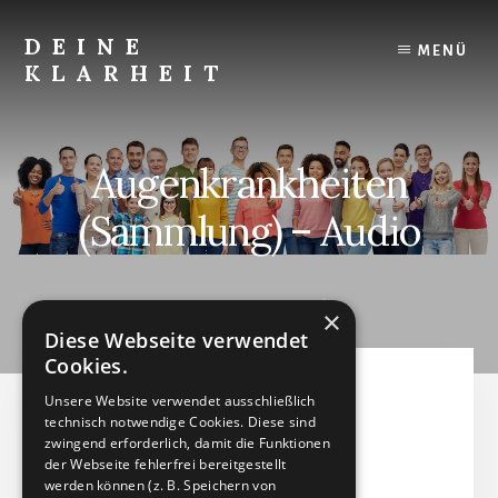
Skip
to
DEINE
MENÜ
content
KLARHEIT
Finde
Deine
innere
Augenkrankheiten
Klarheit.
(Sammlung) – Audio
OKTOBER 9, 2024
by
×
Diese Webseite verwendet
Cookies.
Augenkrankheiten
Unsere Website verwendet ausschließlich
technisch notwendige Cookies. Diese sind
(Sammlung) - Audio
zwingend erforderlich, damit die Funktionen
der Webseite fehlerfrei bereitgestellt
werden können (z. B. Speichern von
Audiodatei (MP3)