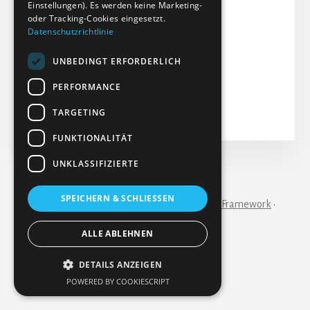
Einstellungen). Es werden keine Marketing-
Dateigröße: 19.07 MB
oder Tracking-Cookies eingesetzt.
Datenschutzrichtlinie
Erstellt: 09-10-2024
Aktualisiert: 09-10-2024
UNBEDINGT ERFORDERLICH
Treffer: 103
PERFORMANCE
Herunterladen
Vorschau
TARGETING
FUNKTIONALITÄT
UNKLASSIFIZIERTE
IMPRESSUM
KONTAKT
SPEICHERN & SCHLIESSEN
Copyright © 2026 ·
Essence Pro
on
Genesis Framework
·
WordPress
·
Anmelden
ALLE ABLEHNEN
DETAILS ANZEIGEN
POWERED BY COOKIESCRIPT