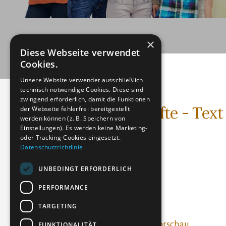
×
Diese Webseite verwendet
Cookies.
Unsere Website verwendet ausschließlich
technisch notwendige Cookies. Diese sind
zwingend erforderlich, damit die Funktionen
Arthrose der Hüfte - Text
der Webseite fehlerfrei bereitgestellt
werden können (z. B. Speichern von
Einstellungen). Es werden keine Marketing-
Textdatei (PDF)
oder Tracking-Cookies eingesetzt.
Datenschutzrichtlinie
Dateigröße: 146.78 KB
Erstellt: 20-05-2024
UNBEDINGT ERFORDERLICH
Aktualisiert: 20-05-2024
PERFORMANCE
Treffer: 179
TARGETING
Herunterladen
Vorschau
FUNKTIONALITÄT