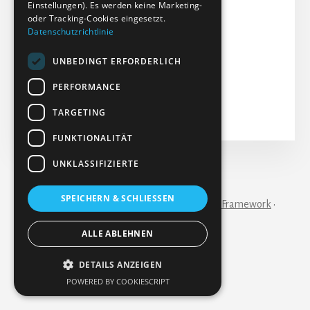
Einstellungen). Es werden keine Marketing-
Dateigröße: 150.07 KB
oder Tracking-Cookies eingesetzt.
Datenschutzrichtlinie
Erstellt: 06-05-2024
Aktualisiert: 07-05-2024
UNBEDINGT ERFORDERLICH
Treffer: 215
PERFORMANCE
Herunterladen
Vorschau
TARGETING
FUNKTIONALITÄT
UNKLASSIFIZIERTE
IMPRESSUM
KONTAKT
SPEICHERN & SCHLIESSEN
Copyright © 2026 ·
Essence Pro
on
Genesis Framework
·
WordPress
·
Anmelden
ALLE ABLEHNEN
DETAILS ANZEIGEN
POWERED BY COOKIESCRIPT