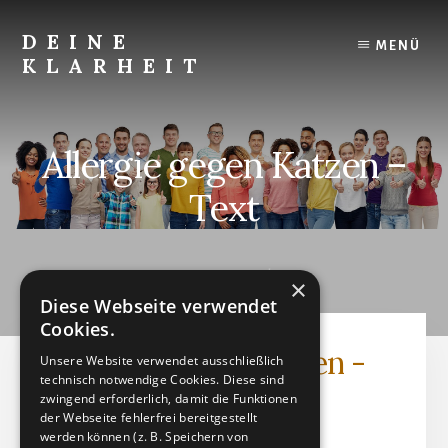
Skip
to
DEINE
MENÜ
content
KLARHEIT
Finde
Deine
innere
Allergie gegen Katzen –
Klarheit.
Text
MAI 6, 2024
by
×
Diese Webseite verwendet
Cookies.
Allergie gegen Katzen -
Unsere Website verwendet ausschließlich
technisch notwendige Cookies. Diese sind
Text
zwingend erforderlich, damit die Funktionen
der Webseite fehlerfrei bereitgestellt
werden können (z. B. Speichern von
Textdatei (PDF)