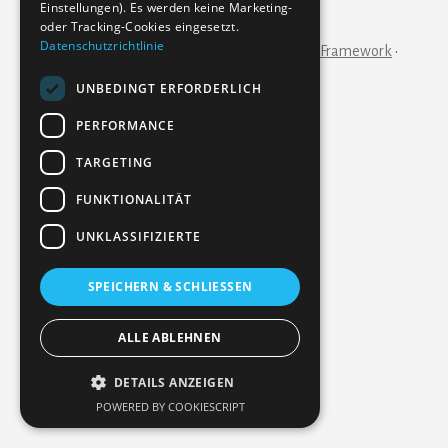
Einstellungen). Es werden keine Marketing-
IMPRESSUM
KONTAKT
oder Tracking-Cookies eingesetzt.
Datenschutzrichtlinie
Copyright © 2026 ·
Essence Pro
on
Genesis Framework
·
WordPress
·
Anmelden
UNBEDINGT ERFORDERLICH
PERFORMANCE
TARGETING
FUNKTIONALITÄT
UNKLASSIFIZIERTE
SPEICHERN & SCHLIESSEN
ALLE ABLEHNEN
DETAILS ANZEIGEN
POWERED BY COOKIESCRIPT