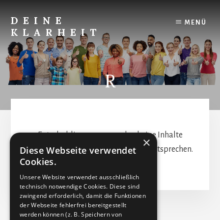
Skip
to
DEINE
MENÜ
content
KLARHEIT
Finde
Deine
innere
R
Klarheit.
Entschuldigung - es wurden keine Inhalte
×
Diese Webseite verwendet
gefunden, welche Deinen Kriterien entsprechen.
Cookies.
Unsere Website verwendet ausschließlich
technisch notwendige Cookies. Diese sind
zwingend erforderlich, damit die Funktionen
der Webseite fehlerfrei bereitgestellt
werden können (z. B. Speichern von