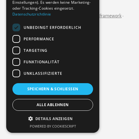
Einstellungen). Es werden keine Marketing-
IMPRESSUM
KONTAKT
oder Tracking-Cookies eingesetzt.
Datenschutzrichtlinie
Copyright © 2026 ·
Essence Pro
on
Genesis Framework
·
WordPress
·
Anmelden
UNBEDINGT ERFORDERLICH
PERFORMANCE
TARGETING
FUNKTIONALITÄT
UNKLASSIFIZIERTE
SPEICHERN & SCHLIESSEN
ALLE ABLEHNEN
DETAILS ANZEIGEN
POWERED BY COOKIESCRIPT