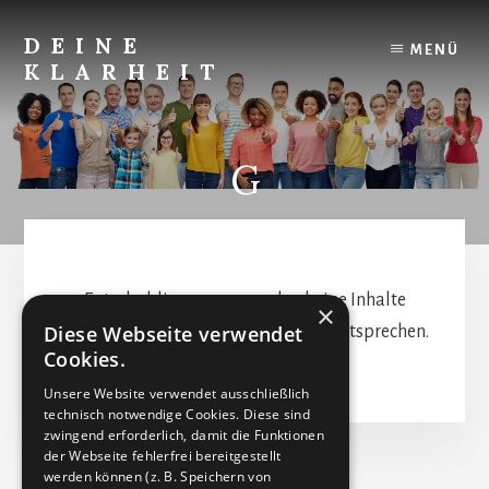
Skip
to
DEINE
MENÜ
content
KLARHEIT
Finde
Deine
innere
G
Klarheit.
Entschuldigung - es wurden keine Inhalte
×
Diese Webseite verwendet
gefunden, welche Deinen Kriterien entsprechen.
Cookies.
Unsere Website verwendet ausschließlich
technisch notwendige Cookies. Diese sind
zwingend erforderlich, damit die Funktionen
der Webseite fehlerfrei bereitgestellt
werden können (z. B. Speichern von