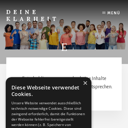
Skip
to
DEINE
MENÜ
content
KLARHEIT
Finde
Deine
innere
E
Klarheit.
Entschuldigung - es wurden keine Inhalte
×
Diese Webseite verwendet
gefunden, welche Deinen Kriterien entsprechen.
Cookies.
Unsere Website verwendet ausschließlich
technisch notwendige Cookies. Diese sind
zwingend erforderlich, damit die Funktionen
der Webseite fehlerfrei bereitgestellt
werden können (z. B. Speichern von