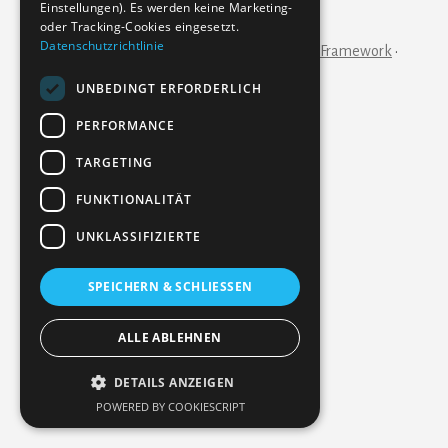
Einstellungen). Es werden keine Marketing-
IMPRESSUM
KONTAKT
oder Tracking-Cookies eingesetzt.
Datenschutzrichtlinie
Copyright © 2026 ·
Essence Pro
on
Genesis Framework
·
WordPress
·
Anmelden
UNBEDINGT ERFORDERLICH
PERFORMANCE
TARGETING
FUNKTIONALITÄT
UNKLASSIFIZIERTE
SPEICHERN & SCHLIESSEN
ALLE ABLEHNEN
DETAILS ANZEIGEN
POWERED BY COOKIESCRIPT